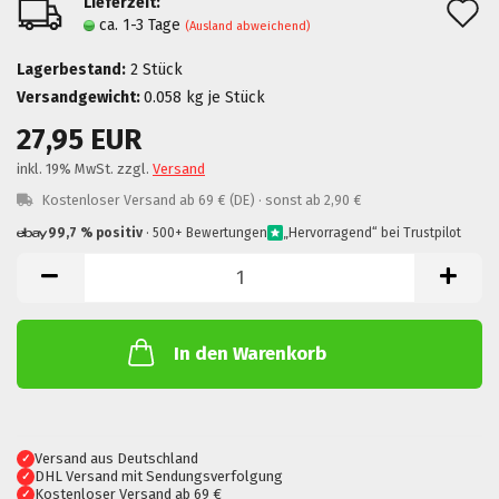
Lieferzeit:
A
ca. 1-3 Tage
(Ausland abweichend)
d
Lagerbestand:
2
Stück
M
Versandgewicht:
0.058
kg je Stück
27,95 EUR
inkl. 19% MwSt. zzgl.
Versand
Kostenloser Versand ab 69 € (DE) · sonst ab 2,90 €
99,7 % positiv
· 500+ Bewertungen
„Hervorragend“ bei Trustpilot
In den Warenkorb
Versand aus Deutschland
✓
DHL Versand mit Sendungsverfolgung
✓
Kostenloser Versand ab 69 €
✓