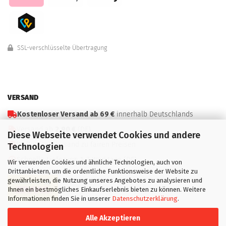
SSL-verschlüsselte Übertragung
VERSAND
Kostenloser Versand ab 69 €
innerhalb Deutschlands
Versand ab
2,90 €
(DE)
Diese Webseite verwendet Cookies und andere
Weltweiter Versand zu fairen Preisen
Technologien
Schnelle Lieferung: 1–3 Werktage (DE)
Wir verwenden Cookies und ähnliche Technologien, auch von
Drittanbietern, um die ordentliche Funktionsweise der Website zu
gewährleisten, die Nutzung unseres Angebotes zu analysieren und
Ihnen ein bestmögliches Einkaufserlebnis bieten zu können. Weitere
Informationen finden Sie in unserer
Datenschutzerklärung
.
Alle Akzeptieren