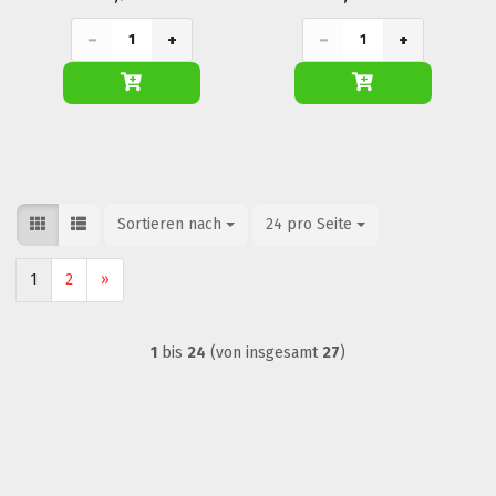
−
+
−
+
Sortieren nach
Sortieren nach
24 pro Seite
pro Seite
1
2
»
1
bis
24
(von insgesamt
27
)