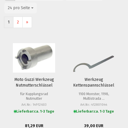
24 pro Seite
pro Seite
1
2
»
Moto Guzzi Werkzeug
Werkzeug
Nutmutterschlüssel
Kettenspannschlüssel
Kupplungsrad, OEM -
- Ducati
für Kupplungsrad
1100 Monster, 1198,
1100 Sport, Griso,
Nutmutter
Multistrada ...
Stelvio, Breva ...
Art.Nr.: 14912603
Art.Nr.: 412801044
Lieferbar:
ca. 1-3 Tage
Lieferbar:
ca. 1-3 Tage
81,29 EUR
39,00 EUR