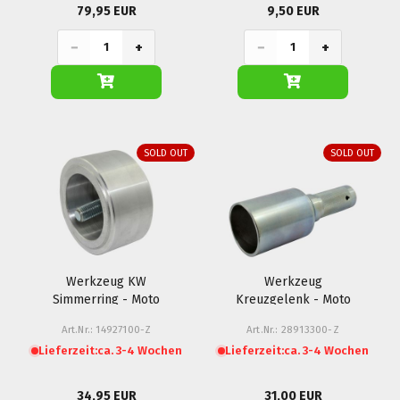
79,95 EUR
9,50 EUR
−
+
−
+
SOLD OUT
SOLD OUT
Werkzeug KW
Werkzeug
Simmerring - Moto
Kreuzgelenk - Moto
Guzzi
Guzzi
Art.Nr.: 14927100-Z
Art.Nr.: 28913300-Z
Lieferzeit:
ca. 3-4 Wochen
Lieferzeit:
ca. 3-4 Wochen
34,95 EUR
31,00 EUR