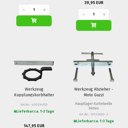
39,95 EUR
−
+
−
+
Werkzeug
Werkzeug Abzieher -
Kupplungskorbhalter
Moto Guzzi
- Ducati (Pantah)
Hauptlager Kurbelwelle
Art.Nr.: 400394153
hinten
Lieferbar:
ca. 1-3 Tage
Art.Nr.: 12913600-Z
Lieferbar:
ca. 1-3 Tage
147,95 EUR