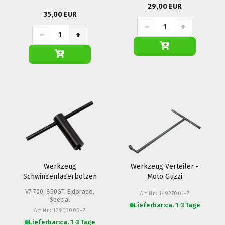
29,00 EUR
35,00 EUR
−
+
−
+
Werkzeug
Werkzeug Verteiler -
Schwingenlagerbolzen
Moto Guzzi
- Moto Guzzi (V7 700,
V7 700, 850GT, Eldorado,
Art.Nr.: 14927001-Z
GT)
Special
Lieferbar:
ca. 1-3 Tage
Art.Nr.: 12903000-Z
Lieferbar:
ca. 1-3 Tage