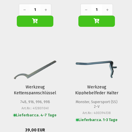
−
+
−
+
Werkzeug
Werkzeug
Kettenspannschlüssel
Kipphebelfeder Halter
- Ducati
- Ducati (2V)
748, 916, 996, 998
Monster, Supersport (SS)
2-V
Art.Nr.: 412801041
Art.Nr.: 400394138
Lieferbar:
ca. 4-7 Tage
Lieferbar:
ca. 1-3 Tage
39,00 EUR