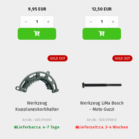
9,95 EUR
12,50 EUR
−
+
−
+
SOLD OUT
SOLD OUT
Werkzeug
Werkzeug LiMa Bosch
Kupplungskorbhalter
- Moto Guzzi
- Ducati (12/48 Zahn)
Art.Nr.: 400394161
Art.Nr.: 500395100
Lieferbar:
ca. 4-7 Tage
Lieferzeit:
ca. 3-4 Wochen