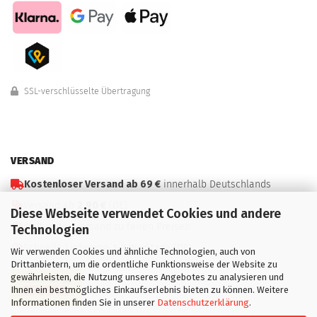
SSL-verschlüsselte Übertragung
VERSAND
Kostenloser Versand ab 69 €
innerhalb Deutschlands
Versand ab
2,90 €
(DE)
Diese Webseite verwendet Cookies und andere
Weltweiter Versand zu fairen Preisen
Technologien
Schnelle Lieferung: 1–3 Werktage (DE)
Wir verwenden Cookies und ähnliche Technologien, auch von
Drittanbietern, um die ordentliche Funktionsweise der Website zu
gewährleisten, die Nutzung unseres Angebotes zu analysieren und
Ihnen ein bestmögliches Einkaufserlebnis bieten zu können. Weitere
Informationen finden Sie in unserer
Datenschutzerklärung
.