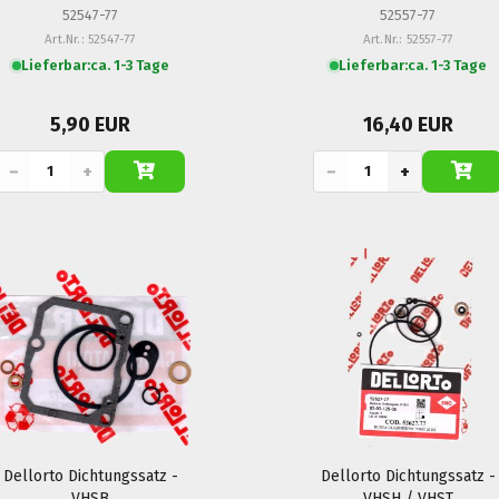
52547-77
52557-77
Art.Nr.: 52547-77
Art.Nr.: 52557-77
Lieferbar:
ca. 1-3 Tage
Lieferbar:
ca. 1-3 Tage
5,90 EUR
16,40 EUR
−
+
−
+
Dellorto Dichtungssatz -
Dellorto Dichtungssatz -
VHSB
VHSH / VHST