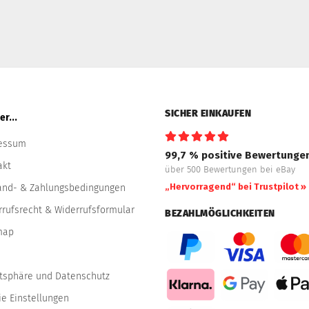
SICHER EINKAUFEN
r...
essum
99,7 % positive Bewertunge
akt
über 500 Bewertungen bei eBay
„Hervorragend“ bei Trustpilot »
and- & Zahlungsbedingungen
rrufsrecht & Widerrufsformular
BEZAHLMÖGLICHKEITEN
map
atsphäre und Datenschutz
e Einstellungen