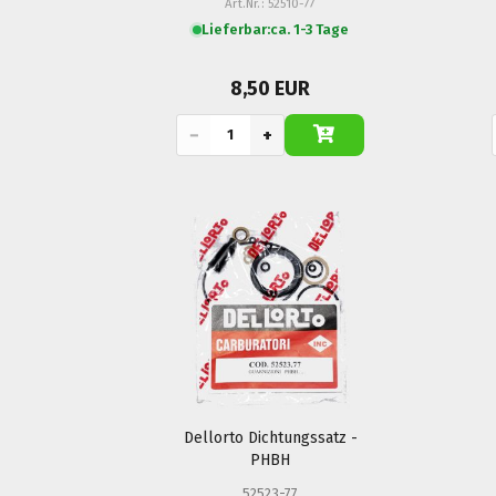
Art.Nr.: 52510-77
Lieferbar:
ca. 1-3 Tage
8,50 EUR
−
+
Dellorto Dichtungssatz -
PHBH
52523-77