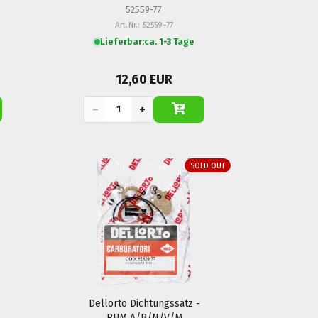
52559-77
Art.Nr.: 52559-77
Lieferbar:
ca. 1-3 Tage
12,60 EUR
−
+
SOLD OUT
Dellorto Dichtungssatz -
PHM A/B/N/V/M