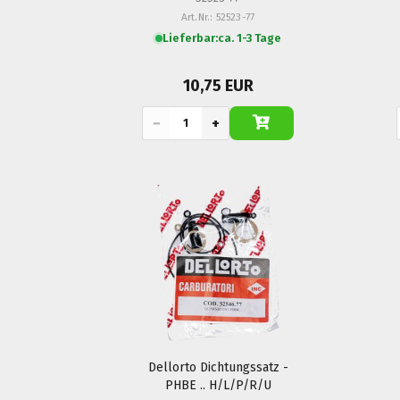
Art.Nr.: 52523-77
Lieferbar:
ca. 1-3 Tage
10,75 EUR
−
+
Dellorto Dichtungssatz -
PHBE .. H/L/P/R/U