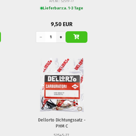
Art.Nr.: 52519-77
Lieferbar:
ca. 1-3 Tage
9,50 EUR
−
+
Dellorto Dichtungssatz -
PHM C
52545-77