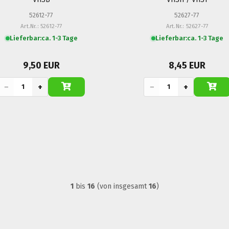
52612-77
52627-77
Art.Nr.: 52612-77
Art.Nr.: 52627-77
Lieferbar:
ca. 1-3 Tage
Lieferbar:
ca. 1-3 Tage
9,50 EUR
8,45 EUR
−
+
−
+
1
bis
16
(von insgesamt
16
)