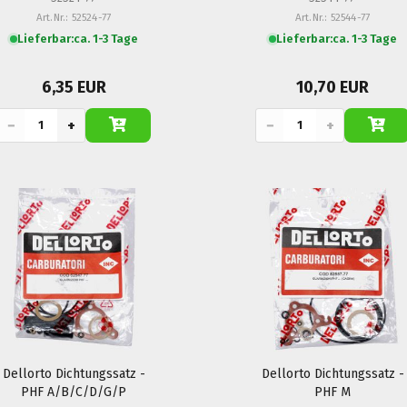
Art.Nr.: 52524-77
Art.Nr.: 52544-77
Lieferbar:
ca. 1-3 Tage
Lieferbar:
ca. 1-3 Tage
6,35 EUR
10,70 EUR
−
+
−
+
Dellorto Dichtungssatz -
Dellorto Dichtungssatz -
PHF A/B/C/D/G/P
PHF M