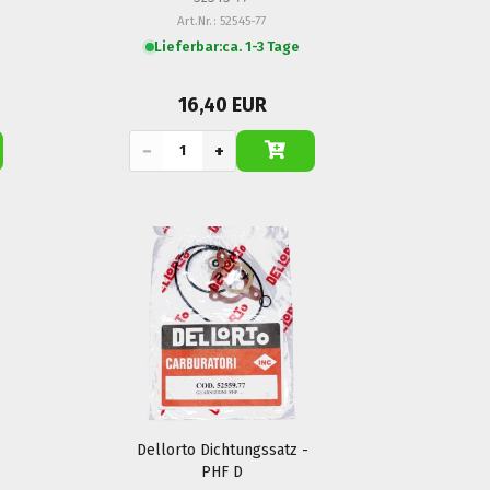
Art.Nr.: 52545-77
Lieferbar:
ca. 1-3 Tage
16,40 EUR
−
+
Dellorto Dichtungssatz -
PHF D