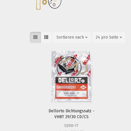
Sortieren nach
Sortieren nach
24 pro Seite
pro Seite
Dellorto Dichtungssatz -
VHBT 29/30 CD/CS
52510-77