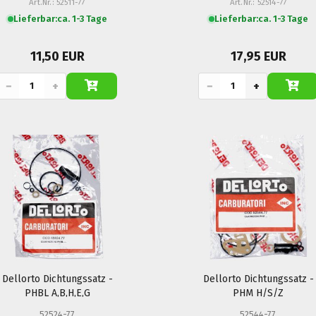
Art.Nr.: 52511-77
Art.Nr.: 52514-77
Lieferbar:
ca. 1-3 Tage
Lieferbar:
ca. 1-3 Tage
11,50 EUR
17,95 EUR
−
+
−
+
Dellorto Dichtungssatz -
Dellorto Dichtungssatz -
PHBL A,B,H,E,G
PHM H/S/Z
52524-77
52544-77