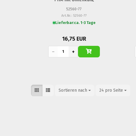
52560-77
Art.Nr.: 52560-77
Lieferbar:
ca. 1-3 Tage
16,75 EUR
−
+
Sortieren nach
Sortieren nach
24 pro Seite
pro Seite