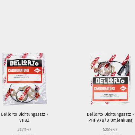
Dellorto Dichtungssatz -
Dellorto Dichtungssatz -
VHBZ
PHF A/B/D Umlenkung
52511-77
52514-77