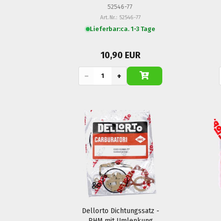
52546-77
Art.Nr.: 52546-77
Lieferbar:
ca. 1-3 Tage
10,90 EUR
−
+
Dellorto Dichtungssatz -
PHM mit Umlenkung