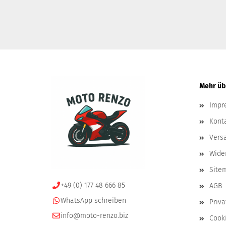
Mehr übe
Impr
Kont
Vers
Wide
Site
+49 (0) 177 48 666 85
AGB
WhatsApp schreiben
Priv
info@moto-renzo.biz
Cooki