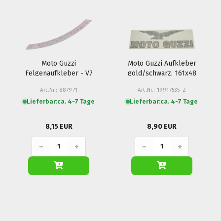
Moto Guzzi
Moto Guzzi Aufkleber
Felgenaufkleber - V7
gold/schwarz, 161x48
I+II+III Racer, V85 TT,
mm Frontverkleidung
Art.Nr.: 887971
Art.Nr.: 19917535-Z
1200 Griso, California
- Daytona, 1100 Sport,
Lieferbar:
ca. 4-7 Tage
Lieferbar:
ca. 4-7 Tage
1400 Custom, Audace..
350/750 Nevada
8,15 EUR
8,90 EUR
−
+
−
+