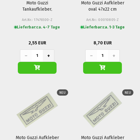
Moto Guzzi
Moto Guzzi Aufkleber
Tankaufkleber,
oval 47x22 cm
Sistema Frenante
Art.Nr.: 17476500-Z
Art.Nr.: 00010805-Z
Integrale - California 2,
Lieferbar:
ca. 4-7 Tage
Lieferbar:
ca. 1-3 Tage
850 T3, 1000 SP
2,55 EUR
8,70 EUR
−
+
−
+
NEU
NEU
Moto Guzzi Aufkleber
Moto Guzzi Aufkleber