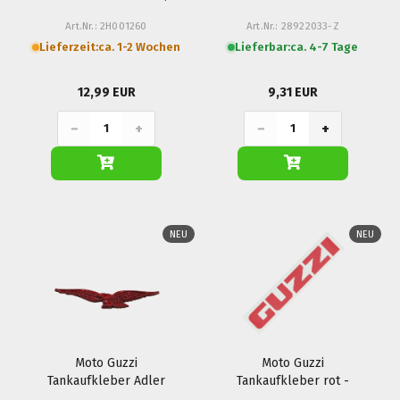
Racer, Special, Stone,
GT
Art.Nr.: 2H001260
Art.Nr.: 28922033-Z
V85 TT, V9 Bobber,
Lieferzeit:
ca. 1-2 Wochen
Lieferbar:
ca. 4-7 Tage
Roamer
12,99 EUR
9,31 EUR
−
+
−
+
NEU
NEU
Moto Guzzi
Moto Guzzi
Tankaufkleber Adler
Tankaufkleber rot -
rot links - V7 I+II
V35, V65 TT...