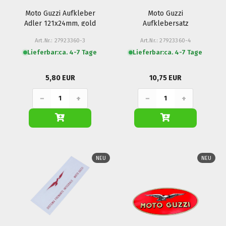
Moto Guzzi Aufkleber
Moto Guzzi
Adler 121x24mm, gold
Aufklebersatz
- V65 Lario
Lenkerverkleidung
Art.Nr.: 27923360-3
Art.Nr.: 27923360-4
fluores. - LM4, V65
Lieferbar:
ca. 4-7 Tage
Lieferbar:
ca. 4-7 Tage
Lario
5,80 EUR
10,75 EUR
−
+
−
+
NEU
NEU