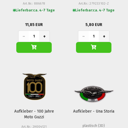
Art.Nr.: 886678
Art.Nr.: 279233102-Z
Racer
Lieferbar:
ca. 4-7 Tage
Lieferbar:
ca. 4-7 Tage
11,85 EUR
5,80 EUR
−
+
−
+
Aufkleber - 100 Jahre
Aufkleber - Una Storia
Moto Guzzi
plastisch (3D)
Art.Nr.: 2H004121