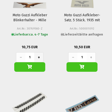
Moto Guzzi Aufkleber
Moto Guzzi Aufkleber-
Blinkerhalter - Mille
Satz, 5 Stück, 1935 mit
GT, California 3 / 1100,
Adler
Art.Nr.: 30769560-Z
Art.Nr.: 500001092
Nevada...
Lieferbar:
ca. 4-7 Tage
Lieferzeit:
bitte anfragen
10,75 EUR
10,50 EUR
−
+
−
+