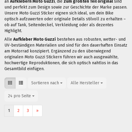
an
Aufklebern Moto Guzzi
, die
zum größten Teil original
sind
und perfekt zum Design sowie zur Geschichte der Marke passen.
Unsere Moto Guzzi Sticker eignen sich ideal, um dein Bike
optisch aufzuwerten oder originale Details stilvoll zu erhalten –
ob auf Tank, Seitendeckel, Verkleidung oder als dezentes
Highlight.
Alle
Aufkleber Moto Guzzi
bestehen aus robusten, wetter- und
UV-beständigen Materialien und sind für den dauerhaften Einsatz
am Motorrad konzipiert. Ergänzend zu den überwiegend
originalen Moto Guzzi Stickern führen wir auch ausgewählte,
hochwertige Reproduktionen, die sich optisch nahtlos in das
Gesamtbild einfügen.
Sortieren nach
Sortieren nach
Alle Hersteller
pro Seite
24 pro Seite
pro Seite
1
2
3
»