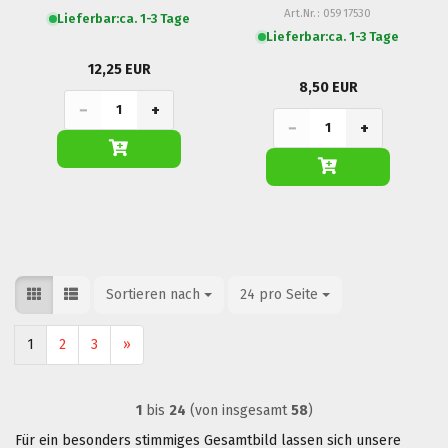
Art.Nr.: 05917530
Lieferbar:
ca. 1-3 Tage
Lieferbar:
ca. 1-3 Tage
12,25 EUR
8,50 EUR
−
+
−
+
Sortieren nach
Sortieren nach
24 pro Seite
pro Seite
1
2
3
»
1
bis
24
(von insgesamt
58
)
Für ein besonders stimmiges Gesamtbild lassen sich unsere