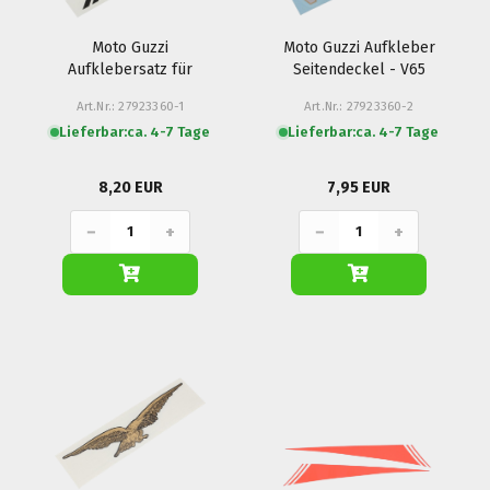
Moto Guzzi
Moto Guzzi Aufkleber
Aufklebersatz für
Seitendeckel - V65
Seitenabdeckung
Lario
Art.Nr.: 27923360-1
Art.Nr.: 27923360-2
Streifen - V65 Lario
Lieferbar:
ca. 4-7 Tage
Lieferbar:
ca. 4-7 Tage
8,20 EUR
7,95 EUR
−
+
−
+