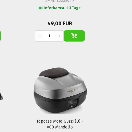
Art.Nr.: 14461050-Z
Lieferbar:
ca. 1-3 Tage
49,00 EUR
−
+
Topcase Moto Guzzi (B) -
V00 Mandello