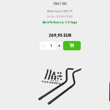
TR47 (R)
Moto Guzzi V85 TT
Art.Nr.: D0TR47100R
Lieferbar:
ca. 1-3 Tage
269,95 EUR
−
+