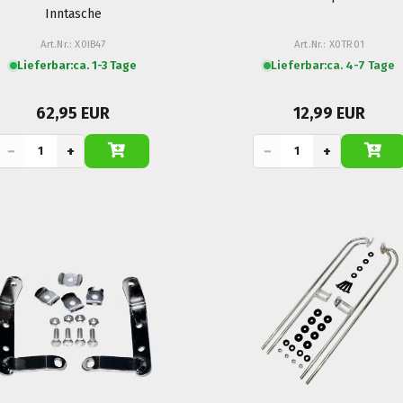
Inntasche
Art.Nr.: X0IB47
Art.Nr.: X0TR01
Lieferbar:
ca. 1-3 Tage
Lieferbar:
ca. 4-7 Tage
62,95 EUR
12,99 EUR
−
+
−
+