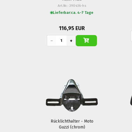
Art.Nr.: 390436-hs
Lieferbar:
ca. 4-7 Tage
116,95 EUR
−
+
Rücklichthalter - Moto
Guzzi (chrom)