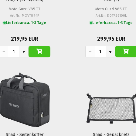
Moto Guzzi V85 TT
Moto Guzzi V85 TT
Art.Nr.: MOVT894P
Art.Nr.: D0TR36100L
Lieferbar:
ca. 1-3 Tage
Lieferbar:
ca. 1-3 Tage
219,95 EUR
299,95 EUR
−
+
−
+
Shad - Seitenkoffer
Shad - Gepäcknetz