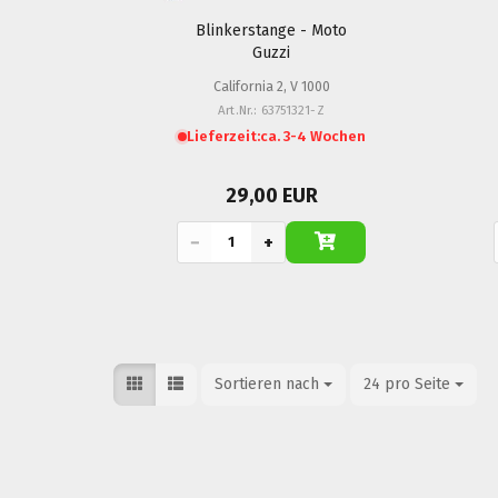
Blinkerstange - Moto
Guzzi
California 2, V 1000
Art.Nr.: 63751321-Z
Lieferzeit:
ca. 3-4 Wochen
29,00 EUR
−
+
Sortieren nach
Sortieren nach
24 pro Seite
pro Seite