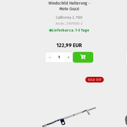
Windschild Halterung -
Moto Guzzi
California 3, 1100
Art.Nr.: 29575150-Z
Lieferbar:
ca. 1-3 Tage
122,99 EUR
−
+
SOLD OUT