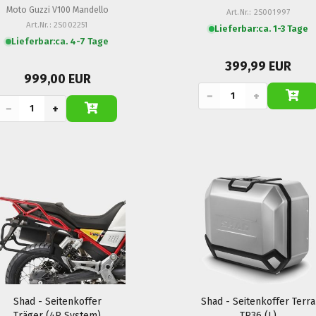
Moto Guzzi V100 Mandello
Art.Nr.: 2S001997
Art.Nr.: 2S002251
Lieferbar:
ca. 1-3 Tage
Lieferbar:
ca. 4-7 Tage
399,99 EUR
999,00 EUR
−
+
−
+
Shad - Seitenkoffer
Shad - Seitenkoffer Terra
Träger (4P System)
TR36 (L)