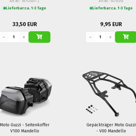
Art.Nr.: 18753501-Z
Art.Nr.: 14751355
Lieferbar:
ca. 1-3 Tage
Lieferbar:
ca. 1-3 Tage
33,50 EUR
9,95 EUR
−
+
−
+
Moto Guzzi - Seitenkoffer
Gepäckträger Moto Guzzi
V100 Mandello
- V00 Mandello