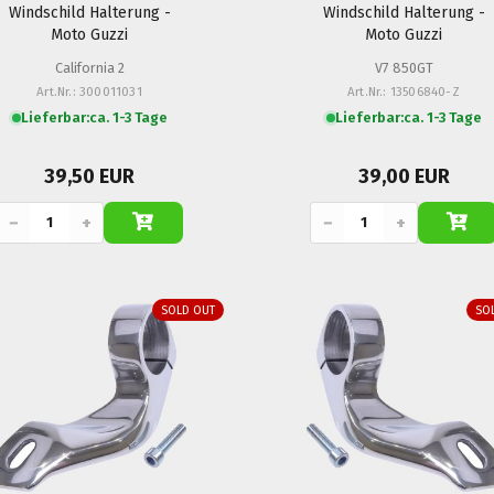
Windschild Halterung -
Windschild Halterung -
Moto Guzzi
Moto Guzzi
California 2
V7 850GT
Art.Nr.: 300011031
Art.Nr.: 13506840-Z
Lieferbar:
ca. 1-3 Tage
Lieferbar:
ca. 1-3 Tage
39,50 EUR
39,00 EUR
−
+
−
+
SOLD OUT
SO