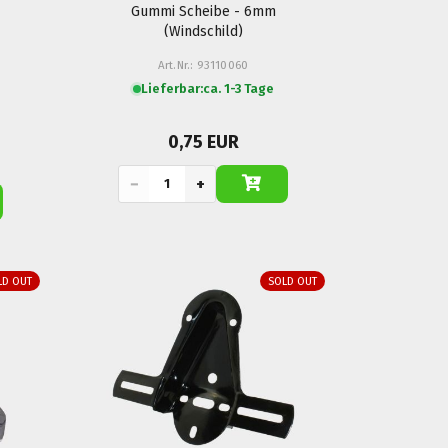
Gummi Scheibe - 6mm
(Windschild)
Art.Nr.: 93110060
Lieferbar:
ca. 1-3 Tage
0,75 EUR
−
+
LD OUT
SOLD OUT