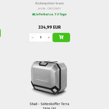
Rückenpolster braun
Art.Nr.: CM333801
Lieferbar:
ca. 1-3 Tage
334,99 EUR
−
+
Shad - Seitenkoffer Terra
TR36 (R)