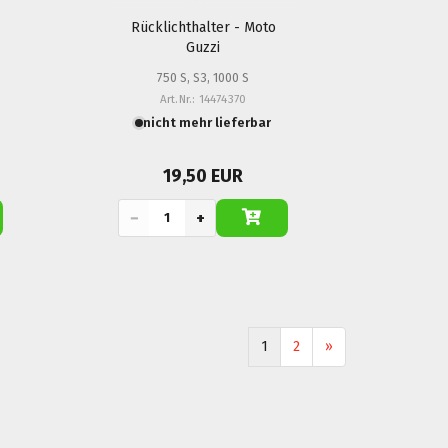
Rücklichthalter - Moto
Guzzi
750 S, S3, 1000 S
Art.Nr.: 14474370
nicht mehr lieferbar
19,50 EUR
−
+
1
2
»