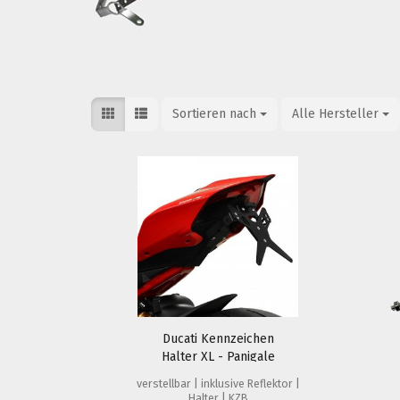
Sortieren nach
Sortieren nach
Alle Hersteller
pro Seite
Ducati Kennzeichen
Halter XL - Panigale
V4/R/S, V2, Streetfighter
verstellbar | inklusive Reflektor |
V4, 955 V2...
Halter | KZB