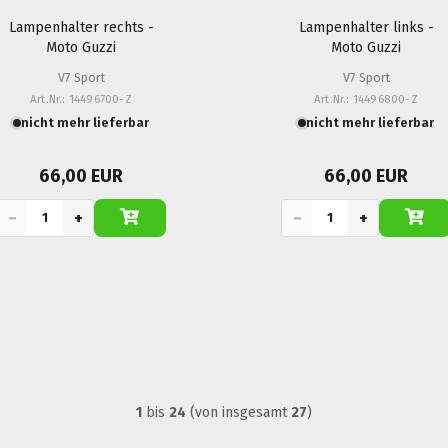
Lampenhalter rechts -
Lampenhalter links -
Moto Guzzi
Moto Guzzi
V7 Sport
V7 Sport
Art.Nr.: 14496700-Z
Art.Nr.: 14496800-Z
nicht mehr lieferbar
nicht mehr lieferbar
66,00 EUR
66,00 EUR
−
+
−
+
1
bis
24
(von insgesamt
27
)