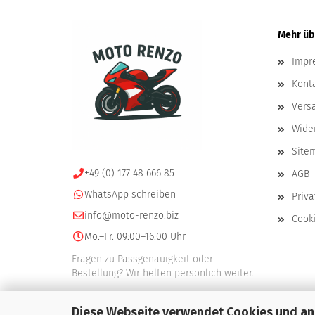
Mehr übe
Impr
Kont
Vers
Wide
Site
+49 (0) 177 48 666 85
AGB
WhatsApp schreiben
Priv
info@moto-renzo.biz
Cooki
Mo.–Fr. 09:00–16:00 Uhr
Fragen zu Passgenauigkeit oder
Bestellung? Wir helfen persönlich weiter.
Diese Webseite verwendet Cookies und a