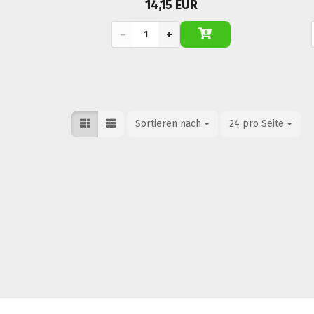
14,15 EUR
−
+
Sortieren nach
Sortieren nach
24 pro Seite
pro Seite