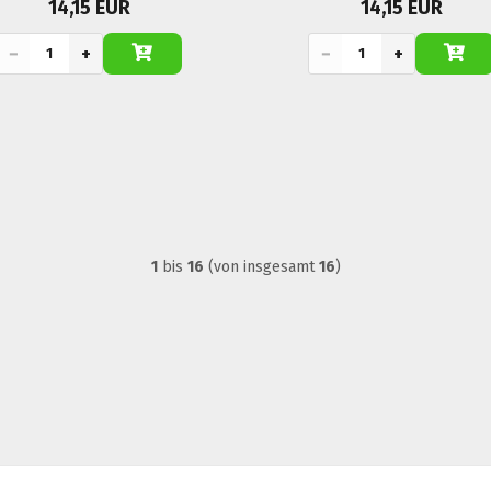
14,15 EUR
14,15 EUR
−
+
−
+
1
bis
16
(von insgesamt
16
)