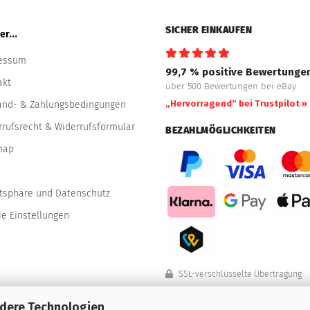
SICHER EINKAUFEN
r...
essum
99,7 % positive Bewertunge
akt
über 500 Bewertungen bei eBay
„Hervorragend“ bei Trustpilot »
and- & Zahlungsbedingungen
rrufsrecht & Widerrufsformular
BEZAHLMÖGLICHKEITEN
map
atsphäre und Datenschutz
e Einstellungen
SSL-verschlüsselte Übertragung
ndere Technologien