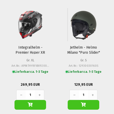
Integralhelm -
Jethelm - Helmo
Premier Hyper XR
Milano "Puro Slider"
Gr. XL
Gr. S
Art.Nr.: APINTHYRFIBX92000XL
Art.Nr.: 12930030160S
Lieferbar:
ca. 1-3 Tage
Lieferbar:
ca. 1-3 Tage
269,95 EUR
129,95 EUR
−
+
−
+