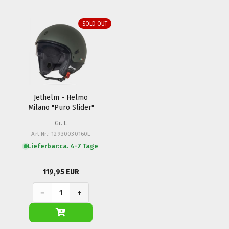
SOLD OUT
Jethelm - Helmo
Milano "Puro Slider"
Gr. L
Art.Nr.: 12930030160L
Lieferbar:
ca. 4-7 Tage
119,95 EUR
−
+