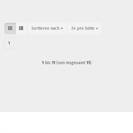
Sortieren nach
Sortieren nach
24 pro Seite
pro Seite
1
1
bis
11
(von insgesamt
11
)